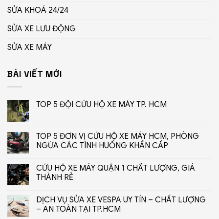
SỬA KHOÁ 24/24
SỬA XE LƯU ĐỘNG
SỬA XE MÁY
BÀI VIẾT MỚI
TOP 5 ĐỘI CỨU HỘ XE MÁY TP. HCM
TOP 5 ĐƠN VỊ CỨU HỘ XE MÁY HCM, PHÒNG
NGỪA CÁC TÌNH HUỐNG KHẨN CẤP
CỨU HỘ XE MÁY QUẬN 1 CHẤT LƯỢNG, GIÁ
THÀNH RẺ
DỊCH VỤ SỬA XE VESPA UY TÍN – CHẤT LƯỢNG
– AN TOÀN TẠI TP.HCM