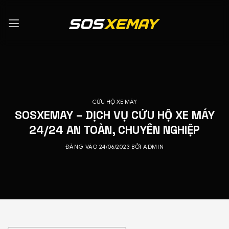
Bỏ
qua
nội
dung
CỨU HỘ XE MÁY
SOSXEMAY – DỊCH VỤ CỨU HỘ XE MÁY
24/24 AN TOÀN, CHUYÊN NGHIỆP
ĐĂNG VÀO
24/06/2023
BỞI
ADMIN