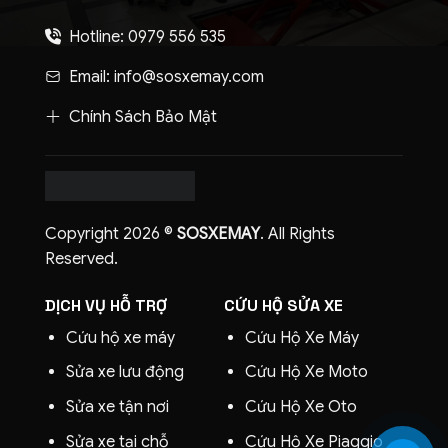
Hotline: 0979 556 535
Email: info@sosxemay.com
Chính Sách Bảo Mật
Copyright 2026 ©
SOSXEMAY
. All Rights
Reserved.
DỊCH VỤ HỖ TRỢ
CỨU HỘ SỬA XE
Cứu hộ xe máy
Cứu Hộ Xe Máy
Sửa xe lưu động
Cứu Hộ Xe Moto
Sửa xe tận nơi
Cứu Hộ Xe Oto
Sửa xe tại chỗ
Cứu Hộ Xe
Piaggio