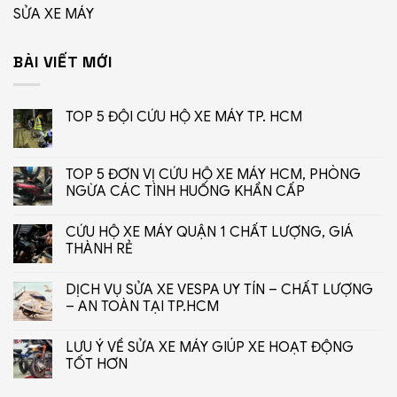
SỬA XE MÁY
BÀI VIẾT MỚI
TOP 5 ĐỘI CỨU HỘ XE MÁY TP. HCM
TOP 5 ĐƠN VỊ CỨU HỘ XE MÁY HCM, PHÒNG
NGỪA CÁC TÌNH HUỐNG KHẨN CẤP
CỨU HỘ XE MÁY QUẬN 1 CHẤT LƯỢNG, GIÁ
THÀNH RẺ
DỊCH VỤ SỬA XE VESPA UY TÍN – CHẤT LƯỢNG
– AN TOÀN TẠI TP.HCM
LƯU Ý VỀ SỬA XE MÁY GIÚP XE HOẠT ĐỘNG
TỐT HƠN