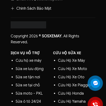
Chính Sách Bảo Mật
Copyright 2026 ©
SOSXEMAY
. All Rights
Reserved.
DỊCH VỤ HỖ TRỢ
CỨU HỘ SỬA XE
Cứu hộ xe máy
Cứu Hộ Xe Máy
Sửa xe lưu động
Cứu Hộ Xe Moto
Sửa xe tận nơi
Cứu Hộ Xe Oto
Sửa xe tại chỗ
Cứu Hộ Xe
Piaggio
Sửa moto - PKL
Cứu Hộ Honda
Sửa ô tô 24/24
Cứu Hộ Yamaha