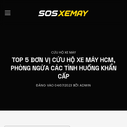
Bỏ
qua
nội
dung
CỨU HỘ XE MÁY
TOP 5 ĐƠN VỊ CỨU HỘ XE MÁY HCM,
PHÒNG NGỪA CÁC TÌNH HUỐNG KHẨN
CẤP
ĐĂNG VÀO
04/07/2023
BỞI
ADMIN