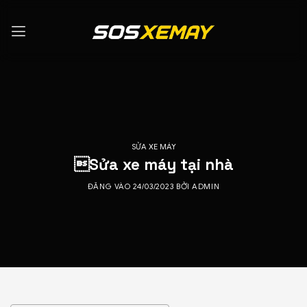
Bỏ
qua
nội
dung
SỬA XE MÁY
Sửa xe máy tại nhà
ĐĂNG VÀO
24/03/2023
BỞI
ADMIN