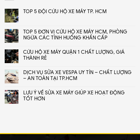
TOP 5 ĐỘI CỨU HỘ XE MÁY TP. HCM
TOP 5 ĐƠN VỊ CỨU HỘ XE MÁY HCM, PHÒNG
NGỪA CÁC TÌNH HUỐNG KHẨN CẤP
CỨU HỘ XE MÁY QUẬN 1 CHẤT LƯỢNG, GIÁ
THÀNH RẺ
DỊCH VỤ SỬA XE VESPA UY TÍN – CHẤT LƯỢNG
– AN TOÀN TẠI TP.HCM
LƯU Ý VỀ SỬA XE MÁY GIÚP XE HOẠT ĐỘNG
TỐT HƠN