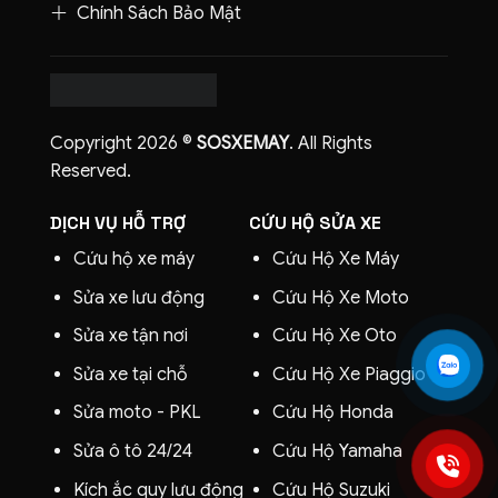
Chính Sách Bảo Mật
Copyright 2026 ©
SOSXEMAY
. All Rights
Reserved.
DỊCH VỤ HỖ TRỢ
CỨU HỘ SỬA XE
Cứu hộ xe máy
Cứu Hộ Xe Máy
Sửa xe lưu động
Cứu Hộ Xe Moto
Sửa xe tận nơi
Cứu Hộ Xe Oto
Sửa xe tại chỗ
Cứu Hộ Xe
Piaggio
Sửa moto - PKL
Cứu Hộ Honda
Sửa ô tô 24/24
Cứu Hộ Yamaha
Kích ắc quy lưu động
Cứu Hộ Suzuki