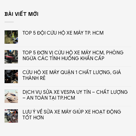
BÀI VIẾT MỚI
TOP 5 ĐỘI CỨU HỘ XE MÁY TP. HCM
TOP 5 ĐƠN VỊ CỨU HỘ XE MÁY HCM, PHÒNG
NGỪA CÁC TÌNH HUỐNG KHẨN CẤP
CỨU HỘ XE MÁY QUẬN 1 CHẤT LƯỢNG, GIÁ
THÀNH RẺ
DỊCH VỤ SỬA XE VESPA UY TÍN – CHẤT LƯỢNG
– AN TOÀN TẠI TP.HCM
LƯU Ý VỀ SỬA XE MÁY GIÚP XE HOẠT ĐỘNG
TỐT HƠN