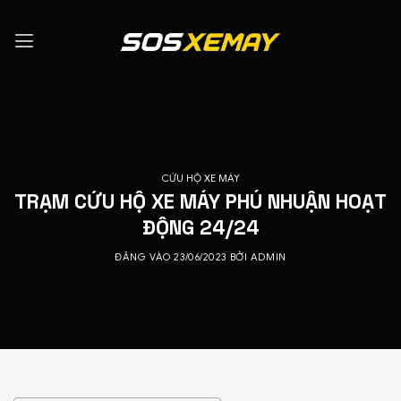
Bỏ
qua
nội
dung
CỨU HỘ XE MÁY
TRẠM CỨU HỘ XE MÁY PHÚ NHUẬN HOẠT
ĐỘNG 24/24
ĐĂNG VÀO
23/06/2023
BỞI
ADMIN