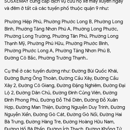
SOSXEMAY
cung cấp dịch vụ cứu hộ xe máy xuyên ngày
và đêm ở tất cả các tuyến phố thuộc quận 9 như:
Phường Hiệp Phú
,
Phường Phước Long B
,
Phường Long
Bình
, Phường Tăng Nhơn Phú A, Phường Long Phước,
Phường Long Trường, Phường Tân Phú, Phường Long
Thạnh Mỹ, Phường Phú Hữu, Phường Phước Bình,
Phường Phước Long A, Phường Tăng Nhơn Phú B,
Đường Cô Bắc,
Phường Trường Thạnh..
Cụ thể ở các tuyến đường như: Đường Bùi Quốc Khái,
Đường Bưng Ông Thoàn, Đường Cầu Xây, Đường Cầu
Xây 2, Đường Cô Giang, Đường Đặng Nghiêm, Đường Đại
Lộ 2, Đường Dân Chủ, Đường Đinh Củng Viên, Đường
Đình Phong Phú, Đường Đỗ Thế Diên,
Đường Đỗ Xuân
Hợp
, Đường Man Thiện, Đường Nguyễn Duy Trinh, Đường
Nguyễn Xiển, Đường Gò Cát, Đường Gò Nổi, Đường Hai
Bà Trưng, Đường Hàng Tre, Đường Hoàng Hữu Nam,
Đường Hồ Bá Phấn, Đường Ích Thạch, Đường Khổng Tử,