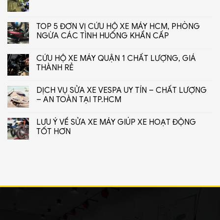
TOP 5 ĐƠN VỊ CỨU HỘ XE MÁY HCM, PHÒNG
NGỪA CÁC TÌNH HUỐNG KHẨN CẤP
CỨU HỘ XE MÁY QUẬN 1 CHẤT LƯỢNG, GIÁ
THÀNH RẺ
DỊCH VỤ SỬA XE VESPA UY TÍN – CHẤT LƯỢNG
– AN TOÀN TẠI TP.HCM
LƯU Ý VỀ SỬA XE MÁY GIÚP XE HOẠT ĐỘNG
TỐT HƠN