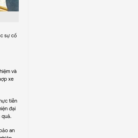
ác sự cố
ghiệm và
hợp xe
hực tiễn
iện đại
 quả.
 bảo an