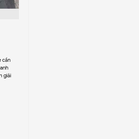
e cần
hanh
 giải