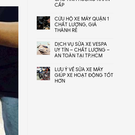
CẤP
CỨU HỘ XE MÁY QUẬN 1
CHẤT LƯỢNG, GIÁ
THÀNH RẺ
DỊCH VỤ SỬA XE VESPA
UY TÍN – CHẤT LƯỢNG –
AN TOÀN TẠI TP.HCM
LƯU Ý VỀ SỬA XE MÁY
GIÚP XE HOẠT ĐỘNG TỐT
HƠN