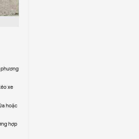
h phương
kéo xe
hữa hoặc
ường hợp