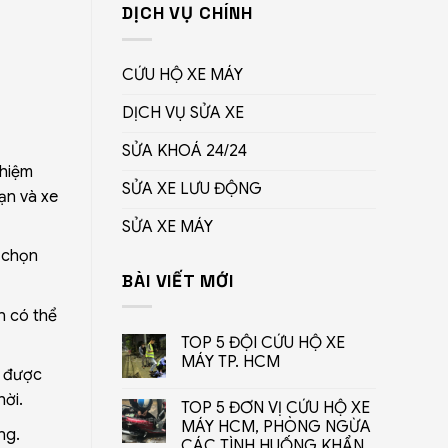
DỊCH VỤ CHÍNH
CỨU HỘ XE MÁY
DỊCH VỤ SỬA XE
SỬA KHOÁ 24/24
ghiệm
SỬA XE LƯU ĐỘNG
ạn và xe
SỬA XE MÁY
 chọn
BÀI VIẾT MỚI
n có thể
TOP 5 ĐỘI CỨU HỘ XE
MÁY TP. HCM
n được
hời.
TOP 5 ĐƠN VỊ CỨU HỘ XE
MÁY HCM, PHÒNG NGỪA
ng.
CÁC TÌNH HUỐNG KHẨN